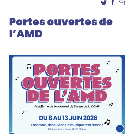
Danse
Inscriptions
Portes ouvertes de
Accès élèves et familles
l’AMD