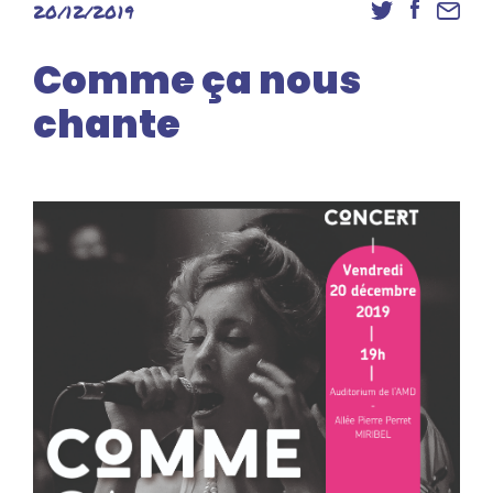
20/12/2019
Danse
Inscriptions
Comme ça nous
Accès élèves et familles
chante