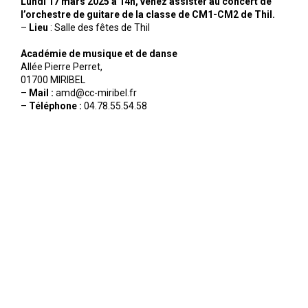
Lundi 17 mars 2025 à 14h, venez assister au concert de
l’orchestre de guitare de la classe de CM1-CM2 de Thil.
–
Lieu
: Salle des fêtes de Thil
Académie de musique et de danse
Allée Pierre Perret,
01700 MIRIBEL
–
Mail :
amd@cc-miribel.fr
–
Téléphone :
04.78.55.54.58