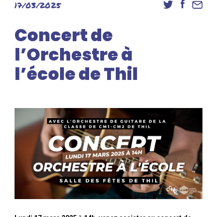
17/03/2025
Danse
Inscriptions
Concert de
Accès élèves et familles
l’Orchestre à
l’école de Thil