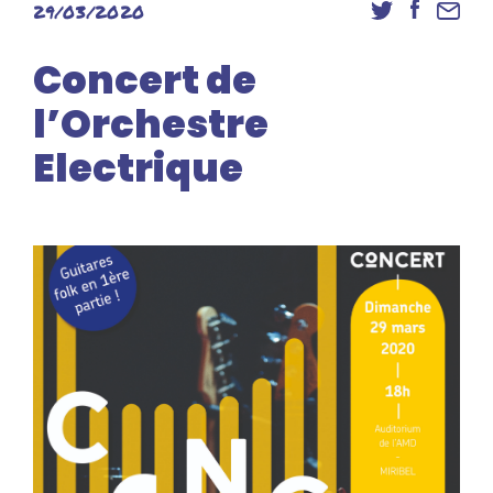
29/03/2020
Danse
Inscriptions
Concert de
Accès élèves et familles
l’Orchestre
Electrique