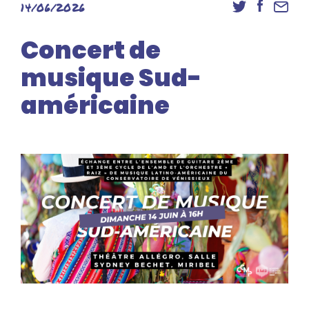
14/06/2026
Danse
Inscriptions
Concert de
Accès élèves et familles
musique Sud-
américaine