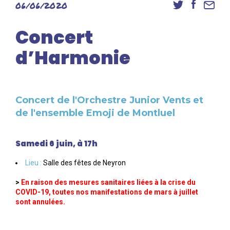
06/06/2020
Danse
Inscriptions
Concert
Accès élèves et familles
d’Harmonie
Concert de l'Orchestre Junior Vents et
de l'ensemble Emoji de Montluel
Samedi 6 juin, à 17h
Lieu :
Salle des fêtes de Neyron
>
En raison des mesures sanitaires liées à la crise du
COVID-19, toutes nos manifestations de mars à juillet
sont annulées.