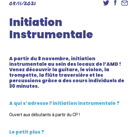
08/11/2021
Danse
Inscriptions
Initiation
Accès élèves et familles
Instrumentale
A partir du 8 novembre, initiation
instrumentale au sein des locaux de l’AMD !
Venez découvrir la guitare, le violon, la
trompette, la flûte traversière et les
percussions grâce a des cours individuels de
30 minutes.
A qui s’adresse l’initiation instrumentale ?
Ouvert aux débutants à partir du CP !
Le petit plus ?