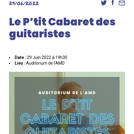
29/06/2022
Danse
Inscriptions
Le P’tit Cabaret des
Accès élèves et familles
guitaristes
Date :
29 Juin 2022 à 19h30
Lieu :
Auditorium de l’AMD