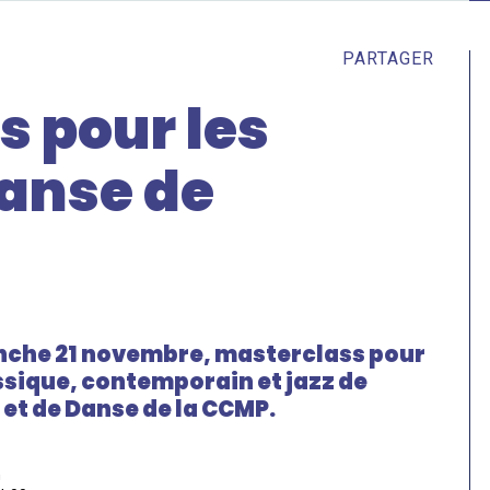
PARTAGER
s pour les
danse de
anche 21 novembre, masterclass pour
ssique, contemporain et jazz de
et de Danse de la CCMP.
h