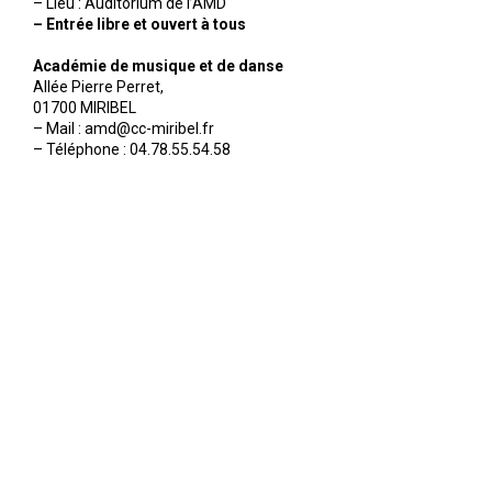
– Lieu : Auditorium de l’AMD
– Entrée libre et ouvert à tous
Académie de musique et de danse
Allée Pierre Perret,
01700 MIRIBEL
– Mail : amd@cc-miribel.fr
– Téléphone : 04.78.55.54.58
mentions légales
-
crédits