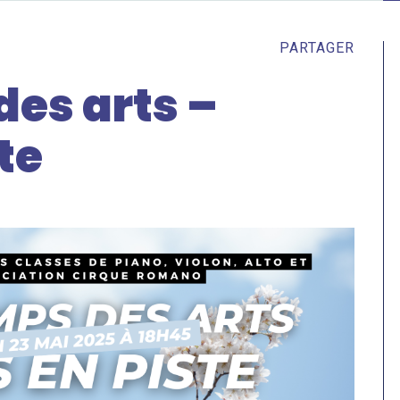
PARTAGER
des arts –
te