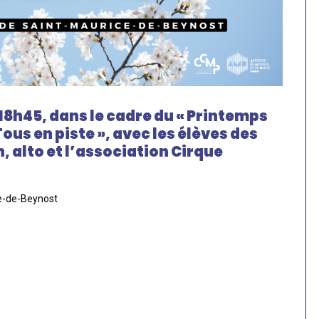
18h45, dans le cadre du « Printemps
 Tous en piste », avec les élèves des
, alto et l’association Cirque
ce-de-Beynost