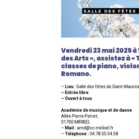
Vendredi 23 mai 2025 à 
des Arts », assistez à «
classes de piano, violon
Romano.
–
Lieu
: Salle des fêtes de Saint-Mauri
– Entrée libre
– Ouvert à tous
Académie de musique et de danse
Allée Pierre Perret,
01700 MIRIBEL
–
Mail :
amd@cc-miribel.fr
–
Téléphone :
04.78.55.54.58