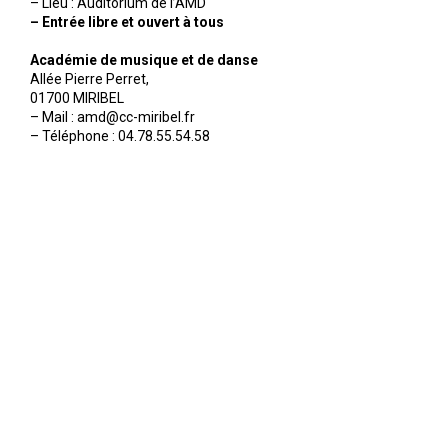
– Lieu : Auditorium de l’AMD
– Entrée libre et ouvert à tous
Académie de musique et de danse
Allée Pierre Perret,
01700 MIRIBEL
– Mail : amd@cc-miribel.fr
– Téléphone : 04.78.55.54.58
mentions légales
-
crédits