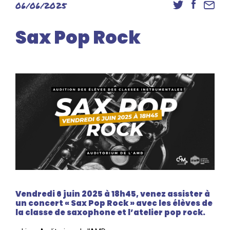
06/06/2025
Danse
Inscriptions
Sax Pop Rock
Accès élèves et familles
Vendredi 6 juin 2025 à 18h45, venez assister à
un concert « Sax Pop Rock » avec les élèves de
la classe de saxophone et l’atelier pop rock.