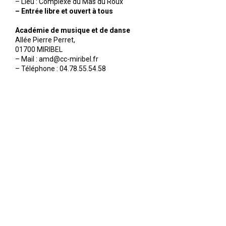
– Lieu : Complexe du Mas du Roux
– Entrée libre et ouvert à tous
Académie de musique et de danse
Allée Pierre Perret,
01700 MIRIBEL
– Mail : amd@cc-miribel.fr
– Téléphone : 04.78.55.54.58
mentions légales
-
crédits