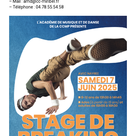
– Mail : amd@cc-miribel.fr
– Téléphone : 04.78.55.54.58