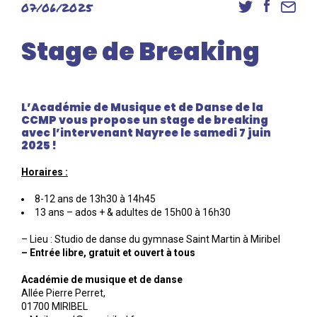
07/06/2025
Danse
Inscriptions
Stage de Breaking
Accès élèves et familles
L’Académie de Musique et de Danse de la
CCMP vous propose un stage de breaking
avec l’intervenant Nayree le samedi 7 juin
2025 !
Horaires :
8-12 ans de 13h30 à 14h45
13 ans – ados + & adultes de 15h00 à 16h30
– Lieu : Studio de danse du gymnase Saint Martin à Miribel
– Entrée libre, gratuit et ouvert à tous
Académie de musique et de danse
Allée Pierre Perret,
01700 MIRIBEL