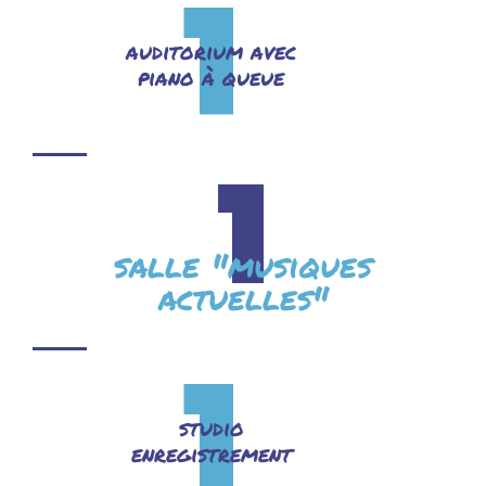
1
auditorium avec
piano à queue
1
salle "musiques
actuelles"
1
studio
enregistrement