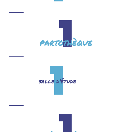
1
partothèque
1
salle d'étude
1