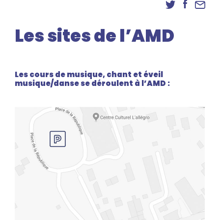
Danse
Inscriptions
Les sites de l’AMD
Accès élèves et familles
Les cours de musique, chant et éveil
musique/danse se déroulent à l’AMD :