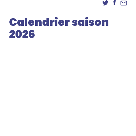
Danse
Inscriptions
Calendrier saison
Accès élèves et familles
2026